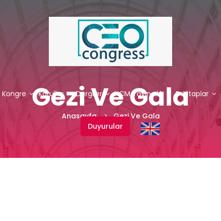
Gezi Ve Gala
. Kongre
Kurullar
Dergiler
NCM Yayıncılık
E-Kitaplar
Anasayfa
Gezi Ve Gala
Duyurular